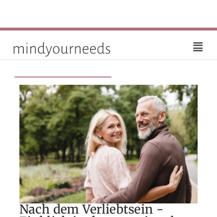
0351 799989 40
Löbtauer Straße 2, 01067 Dresden
kontakt@mindyourneeds.de
Blog
Nach dem Verliebtsein -