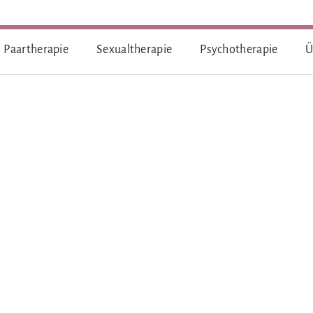
Löbtauer Straße 2, 01067 Dresden
kontakt@mindyourneeds.de
Paartherapie
Sexualtherapie
Psychotherapie
Ü